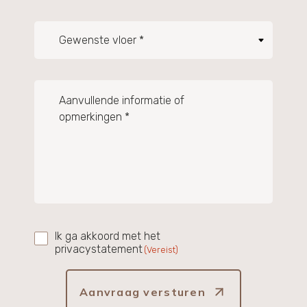
Gewenste
vloer
*
(Vereist)
Aanvullende
informatie
of
opmerkingen
*
(Vereist)
Ik ga akkoord met het
Instemming
(Vereist)
privacystatement
(Vereist)