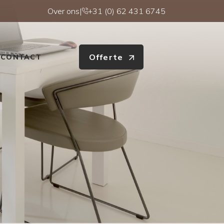
Over ons
|
+31 (0) 62 431 6745
Offerte
CONTACT