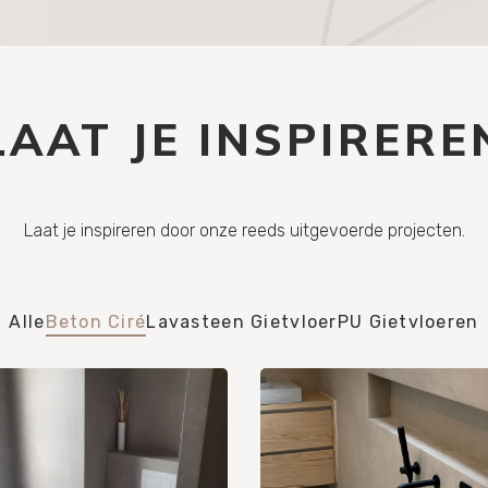
LAAT JE INSPIRERE
Laat je inspireren door onze reeds uitgevoerde projecten.
Alle
Beton Ciré
Lavasteen Gietvloer
PU Gietvloeren