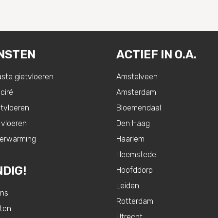
NSTEN
ACTIEF IN O.A.
ste gietvloeren
Amstelveen
ciré
Amsterdam
tvloeren
Bloemendaal
 vloeren
Den Haag
verwarming
Haarlem
Heemstede
DIG!
Hoofddorp
Leiden
ons
Rotterdam
ten
Utrecht